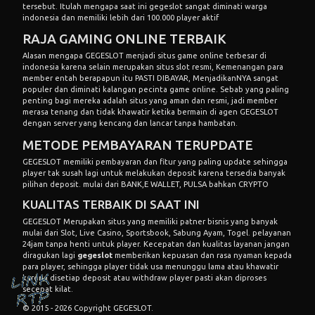
tersebut. Itulah mengapa saat ini gegeslot sangat diminati warga
indonesia dan memiliki lebih dari 100.000 player aktif
RAJA GAMING ONLINE TERBAIK
Alasan mengapa GEGESLOT menjadi situs game online terbesar di
indonesia karena selain merupakan situs slot resmi, Kemenangan para
member entah berapapun itu PASTI DIBAYAR, MenjadikanNYA sangat
populer dan diminati kalangan pecinta game online. Sebab yang paling
penting bagi mereka adalah situs yang aman dan resmi, jadi member
merasa tenang dan tidak khawatir ketika bermain di agen GEGESLOT
dengan server yang kencang dan lancar tanpa hambatan.
METODE PEMBAYARAN TERUPDATE
GEGESLOT memiliki pembayaran dan fitur yang paling update sehingga
player tak susah lagi untuk melakukan deposit karena tersedia banyak
pilihan deposit. mulai dari BANK,E WALLET, PULSA bahkan CRYPTO
KUALITAS TERBAIK DI SAAT INI
GEGESLOT Merupakan situs yang memiliki patner bisnis yang banyak
mulai dari Slot, Live Casino, Sportsbook, Sabung Ayam, Togel. pelayanan
24jam tanpa henti untuk player. Kecepatan dan kualitas layanan jangan
diragukan lagi
gegeslot
memberikan kepuasan dan rasa nyaman kepada
para player, sehingga player tidak usa menunggu lama atau khawatir
karena disetiap deposit atau withdraw player pasti akan diproses
secepat kilat.
© 2015 - 2026 Copyright GEGESLOT.