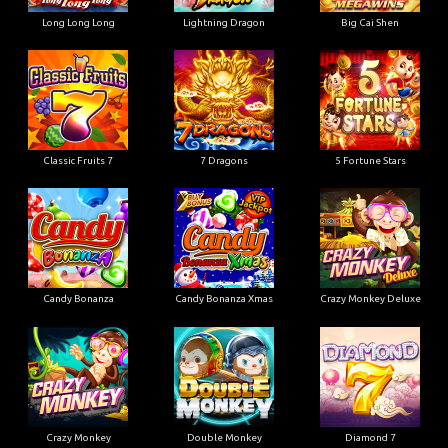
Long Long Long
Lightning Dragon
Big Cai Shen
Classic Fruits 7
7 Dragons
5 Fortune Stars
Candy Bonanza
Candy Bonanza Xmas
Crazy Monkey Deluxe
Crazy Monkey
Double Monkey
Diamond 7