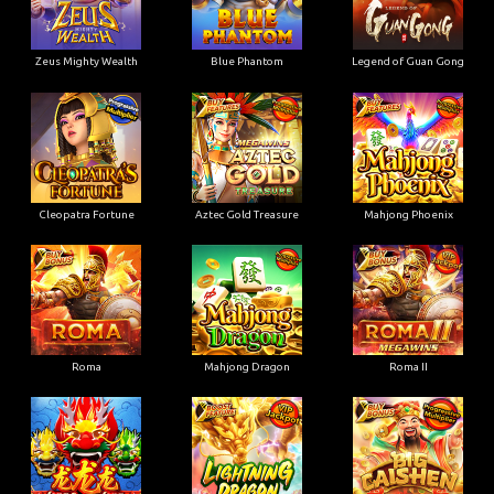
Zeus Mighty Wealth
Blue Phantom
Legend of Guan Gong
Cleopatra Fortune
Aztec Gold Treasure
Mahjong Phoenix
Roma
Mahjong Dragon
Roma II