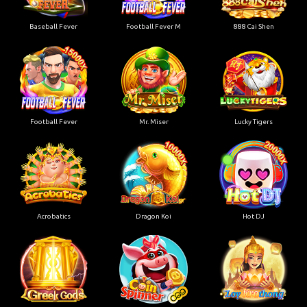
Baseball Fever
Football Fever M
888 Cai Shen
Football Fever
Mr. Miser
Lucky Tigers
Acrobatics
Dragon Koi
Hot DJ