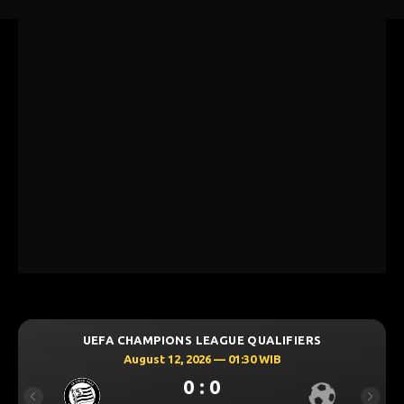
UEFA CHAMPIONS LEAGUE QUALIFIERS
August 12, 2026 — 01:30 WIB
0 : 0
Previous
Next