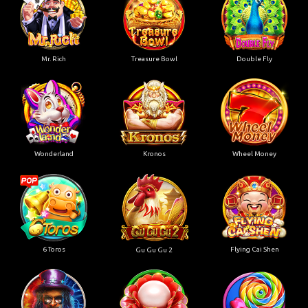
Mr. Rich
Treasure Bowl
Double Fly
Wonderland
Kronos
Wheel Money
6 Toros
Flying Cai Shen
Gu Gu Gu 2