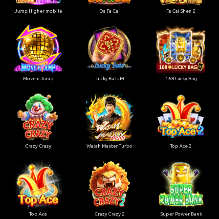
Jump Higher mobile
Da Fa Cai
Fa Cai Shen 2
Move n Jump
Lucky Bats M
168 Lucky Bag
Crazy Crazy
Watah Master Turbo
Top Ace 2
Top Ace
Crazy Crazy 2
Super Power Bank