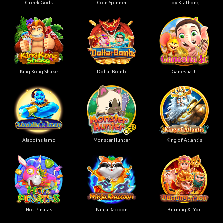
Greek Gods
Coin Spinner
Loy Krathong
King Kong Shake
Dollar Bomb
Ganesha Jr.
Aladdins lamp
Monster Hunter
King of Atlantis
Hot Pinatas
Ninja Raccoon
Burning Xi-You