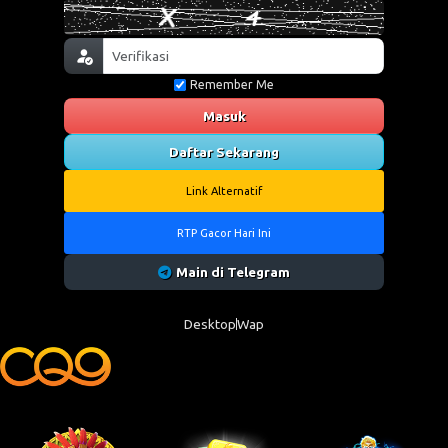
Remember Me
Masuk
Daftar Sekarang
Link Alternatif
RTP Gacor Hari Ini
Main di Telegram
Desktop
Wap