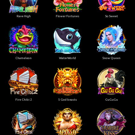
Rave High
Flower Fortunes
So Sweet
Chameleon
WaterWorld
Snow Queen
Fire Chibi 2
5 God beasts
GuGuGu