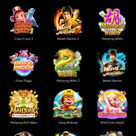
Crazy Crazy 3
Watah Master 2
Mahjong Wilds
Disco Piggy
Mahjong Wilds 2
Watah Master
Mahjong Rich Ways
Sung Wukong
Wild Disco Night