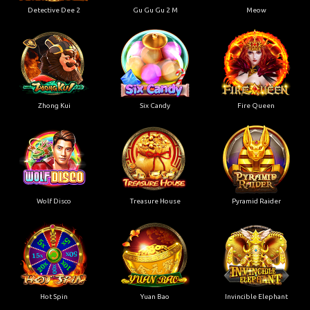
Detective Dee 2
Gu Gu Gu 2 M
Meow
Zhong Kui
Six Candy
Fire Queen
Wolf Disco
Treasure House
Pyramid Raider
Hot Spin
Yuan Bao
Invincible Elephant