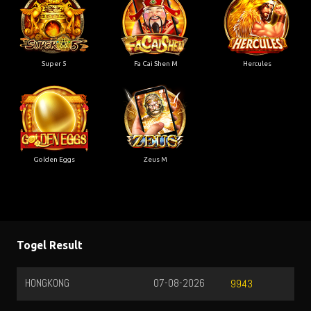
Super 5
Fa Cai Shen M
Hercules
Golden Eggs
Zeus M
Togel Result
HONGKONG
07-08-2026
9943