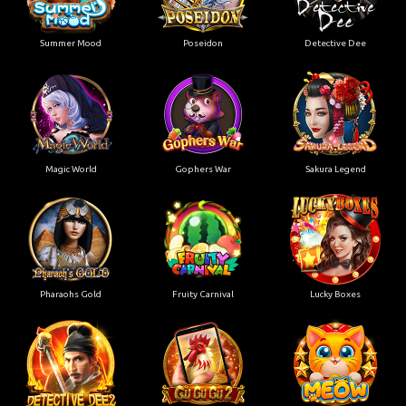
Summer Mood
Poseidon
Detective Dee
Magic World
Gophers War
Sakura Legend
Pharaohs Gold
Fruity Carnival
Lucky Boxes