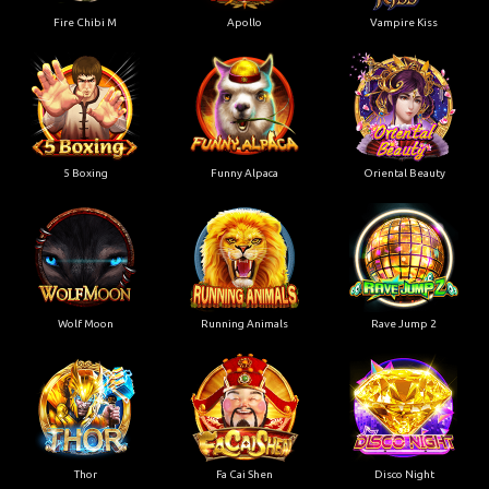
Fire Chibi M
Apollo
Vampire Kiss
5 Boxing
Funny Alpaca
Oriental Beauty
Wolf Moon
Running Animals
Rave Jump 2
Thor
Fa Cai Shen
Disco Night