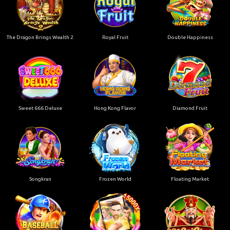
The Dragon Brings Wealth 2
Royal Fruit
Double Happiness
Sweet 666 Deluxe
Hong Kong Flavor
Diamond Fruit
Songkran
Frozen World
Floating Market