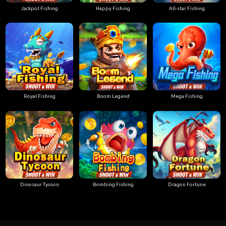
Jackpot Fishing
Happy Fishing
All-star Fishing
Royal Fishing
Boom Legend
Mega Fishing
Dinosaur Tycoon
Bombing Fishing
Dragon Fortune