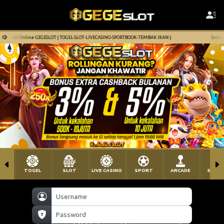
di Online GEGESLOT { TOGEL-SLOT-LIVECASINO-SPORTBOOK-TEMBAK IKAN }
Selamat Data
TOGEL
SLOT
LIVE CASINO
SPORT
ARCADE
SABU