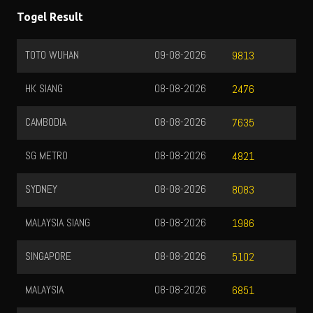
Togel Result
TOTO WUHAN
09-08-2026
HONG
9813
HK SIANG
08-08-2026
TOTO
2476
CAMBODIA
08-08-2026
TOTO
7635
SG METRO
08-08-2026
TOTO
4821
SYDNEY
08-08-2026
TOTO
8083
MALAYSIA SIANG
08-08-2026
TOTO
1986
SINGAPORE
08-08-2026
5102
MALAYSIA
08-08-2026
6851