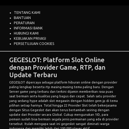
TENTANG KAMI
BANTUAN
PERATURAN
INFORMASI BANK
HUBUNGI KAMI
KEBIJAKAN PRIVASI
PERSETUJUAN COOKIES
GEGESLOT: Platform Slot Online
dengan Provider Game, RTP, dan
Update Terbaru
GEGESLOT
dipercaya sebagai platform hiburan online dengan provider
paling lengkap beserta rtp masing-masing tema paling baru. Dengan
Server game yang terbaru dan terkini dijamin memberikan rasa puas
saat bermain serta kualitas yang bagus dan cepat. Salah satu provider
yang sedang hype adalah slot megawin dengan hidden gem jp di tema
pilihan setiap harinya. Total hingga 22 Provider Slot telah bekerjasama
dengan Situs Gegeslot dan akan terus bertambah seiring dengan
update dari Provider secara Global. Cukup mengunakan 1ID, para
pemain sudah bisa bermain segala jenis permainan yang ada di provider
tersebut. Itulah mengapa saat ini gegeslot sangat diminati warga
indonesia dan memiliki lebih dari 100.000 player aktif