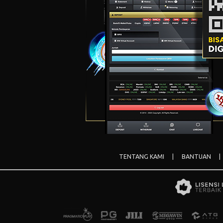
TENTANG KAMI
|
BANTUAN
|