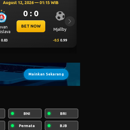
August 8, 2026 — 06:15 WIB
1 : 1
Next
BET NOW
verpool
e-Ajax
5
0.59
-0.5
-0.83
Mainkan Sekarang
BNI
BRI
Permata
BJB