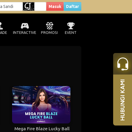
 Datang Di Bandar Judi Online GEGESLOT { TOGEL-SLOT-LIVECASINO-SPORTBOOK-TE
Masuk
Daftar
ADE
INTERACTIVE
PROMOSI
EVENT
Mega Fire Blaze Lucky Ball