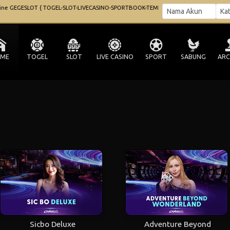
EGESLOT { TOGEL-SLOT-LIVECASINO-SPORTBOOK-TEMBAK IKAN }
Selamat
ME
TOGEL
SLOT
LIVE CASINO
SPORT
SABUNG
ARC
Sicbo Deluxe
Adventure Beyond