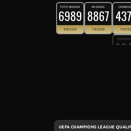
TOTO WUHAN
HK SIANG
CAMBOD
6989
8867
43
8/8/2026
7/8/2026
7/8/20
HONGKO
99
7/8/20
UEFA CHAMPIONS LEAGUE QUALIF