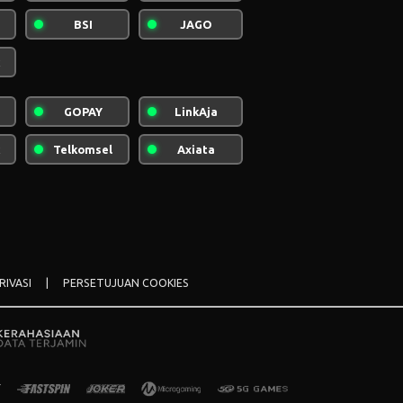
BSI
JAGO
GOPAY
LinkAja
Telkomsel
Axiata
RIVASI
|
PERSETUJUAN COOKIES