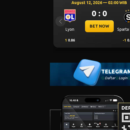
August 11, 2026 — 22:59 WIB
0 : 0
Previous
BET NOW
Union 
Bodo Glimt
Gill
0.75
0.82
-0.75
TELEGRA
Daftar
Login