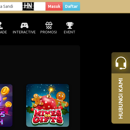
 Datang Di Bandar Judi Online GEGESLOT { TOGEL-SLOT-LIVECASINO-SPORTBOOK-TEM
Masuk
Daftar
ADE
INTERACTIVE
PROMOSI
EVENT