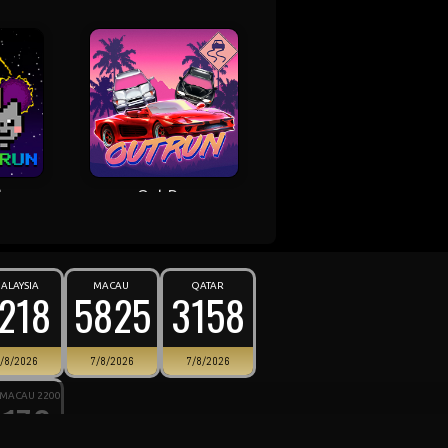
t
Out Run
ALAYSIA
MACAU
QATAR
218
5825
3158
/8/2026
7/8/2026
7/8/2026
MACAU 2200
178
el
Fish Prawn Crab