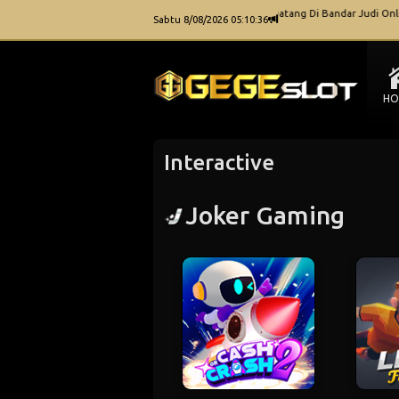
Selamat Datang Di Bandar Judi Online G
Sabtu 8/08/2026 05:10:37
HO
Interactive
Joker Gaming