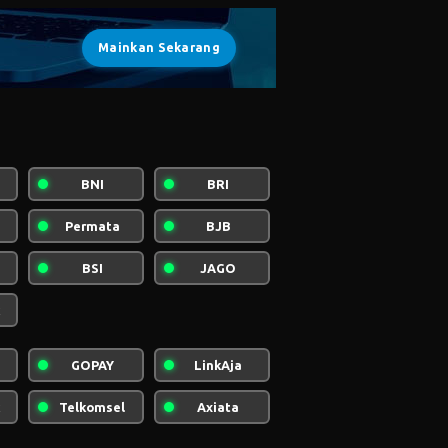
Mainkan Sekarang
r
Pok Deng
BNI
BRI
Permata
BJB
BSI
JAGO
GOPAY
LinkAja
ice
Royal Tiger Baccarat
Telkomsel
Axiata