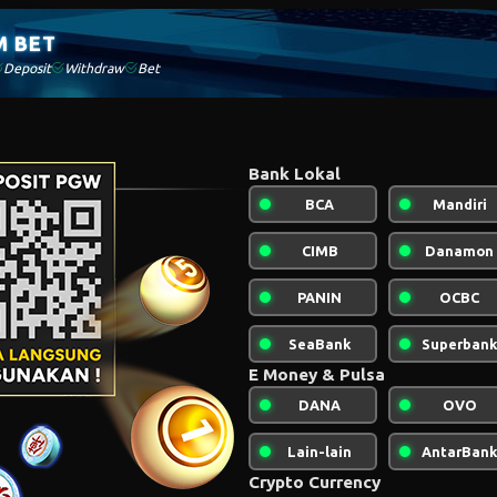
M BET
Deposit
Withdraw
Bet
Bank Lokal
mber Game
Fan Tan
RNG Wa
BCA
Mandiri
CIMB
Danamon
PANIN
OCBC
SeaBank
Superbank
E Money & Pulsa
DANA
OVO
Atom
Thunder Blackjack
Thunder D
Lain-lain
AntarBank
Crypto Currency